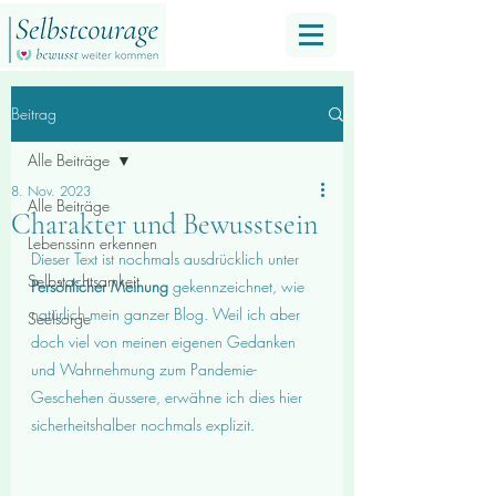
Beitrag
Alle Beiträge
8. Nov. 2023
Alle Beiträge
Charakter und Bewusstsein
Lebenssinn erkennen
Dieser Text ist nochmals ausdrücklich unter 
Selbstachtsamkeit
Persönlicher Meinung
 gekennzeichnet, wie 
natürlich mein ganzer Blog. Weil ich aber 
Seelsorge
doch viel von meinen eigenen Gedanken 
und Wahrnehmung zum Pandemie-
Geschehen äussere, erwähne ich dies hier 
sicherheitshalber nochmals explizit.