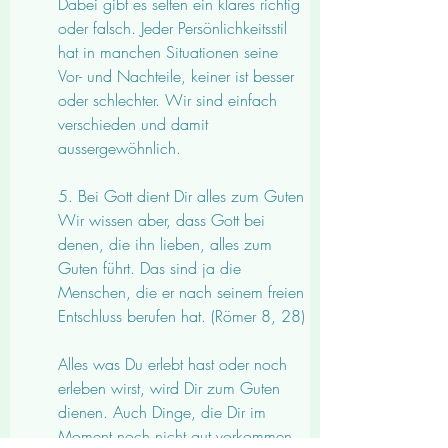
Dabei gibt es selten ein klares richtig 
oder falsch. Jeder Persönlichkeitsstil 
hat in manchen Situationen seine 
Vor- und Nachteile, keiner ist besser 
oder schlechter. Wir sind einfach 
verschieden und damit 
aussergewöhnlich.
5. Bei Gott dient Dir alles zum Guten
Wir wissen aber, dass Gott bei 
denen, die ihn lieben, alles zum 
Guten führt. Das sind ja die 
Menschen, die er nach seinem freien 
Entschluss berufen hat. (Römer 8, 28)
Alles was Du erlebt hast oder noch 
erleben wirst, wird Dir zum Guten 
dienen. Auch Dinge, die Dir im 
Moment noch nicht gut vorkommen. 