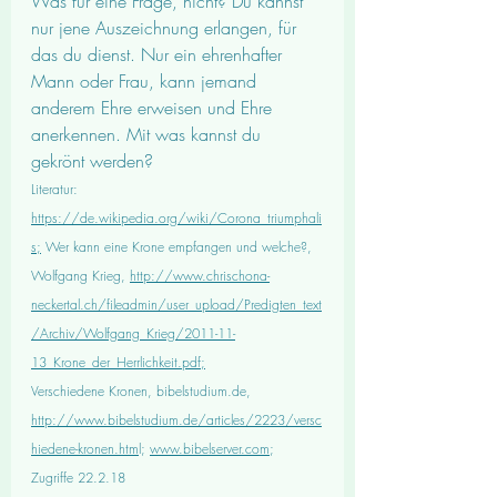
Was für eine Frage, nicht? Du kannst 
nur jene Auszeichnung erlangen, für 
das du dienst. Nur ein ehrenhafter 
Mann oder Frau, kann jemand 
anderem Ehre erweisen und Ehre 
anerkennen. Mit was kannst du 
gekrönt werden?
Literatur: 
https://de.wikipedia.org/wiki/Corona_triumphali
s;
 Wer kann eine Krone empfangen und welche?, 
Wolfgang Krieg, 
http://www.chrischona-
neckertal.ch/fileadmin/user_upload/Predigten_text
/Archiv/Wolfgang_Krieg/2011-11-
13_Krone_der_Herrlichkeit.pdf;
Verschiedene Kronen, bibelstudium.de, 
http://www.bibelstudium.de/articles/2223/versc
hiedene-kronen.htm
l; 
www.bibelserver.com
;
Zugriffe 22.2.18